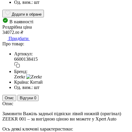
Од. вим.:
шт
Додати в обране
В наявності
Роздрібна ціна
34072.
₴
00
Придбати
Про товар:
Артикул:
6600138415
Бренд:
Zeekr
Країна:
Китай
Од. вим.:
шт
Опис
Відгуки
0
Опис
Замовити Важіль задньої підвіски лівий нижній (оригінал)
ZEEKR 001 – за вигідною ціною ви можете у Xpert Auto
Ось деякі ключові характеристики: