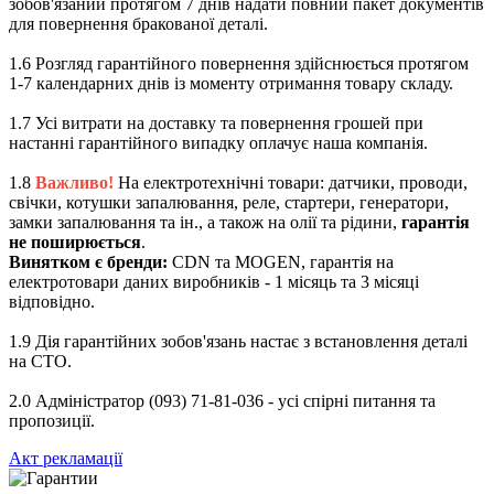
зобов'язаний протягом 7 днів надати повний пакет документів
для повернення бракованої деталі.
1.6 Розгляд гарантійного повернення здійснюється протягом
1-7 календарних днів із моменту отримання товару складу.
1.7 Усі витрати на доставку та повернення грошей при
настанні гарантійного випадку оплачує наша компанія.
1.8
Важливо!
На електротехнічні товари: датчики, проводи,
свічки, котушки запалювання, реле, стартери, генератори,
замки запалювання та ін., а також на олії та рідини,
гарантія
не поширюється
.
Винятком є бренди:
CDN та MOGEN, гарантія на
електротовари даних виробників - 1 місяць та 3 місяці
відповідно.
1.9 Дія гарантійних зобов'язань настає з встановлення деталі
на СТО.
2.0 Адміністратор (093) 71-81-036 - усі спірні питання та
пропозиції.
Акт рекламації