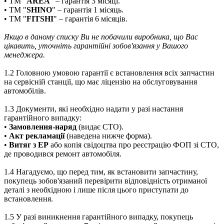
• ТМ "
AREA
" – гарантія 3 місяці.
• ТМ "
SHINO
" – гарантія 1 місяць.
• ТМ "
FITSHI
" – гарантія 6 місяців.
Якщо в даному списку Ви не побачили виробника, що Вас
цікавить, уточніть гарантійні зобов'язання у Вашого
менеджера.
1.2 Головною умовою гарантії є встановлення всіх запчастин
на сервісній станції, що має ліцензію на обслуговування
автомобілів.
1.3 Документи, які необхідно надати у разі настання
гарантійного випадку:
•
Замовлення-наряд
(видає СТО).
•
Акт рекламації
(наведена нижче форма).
•
Витяг з ЕР
або копія свідоцтва про реєстрацію ФОП зі СТО,
де проводився ремонт автомобіля.
1.4 Нагадуємо, що перед тим, як встановити запчастину,
покупець зобов'язаний перевірити відповідність отриманої
деталі з необхідною і лише після цього приступати до
встановлення.
1.5 У разі виникнення гарантійного випадку, покупець