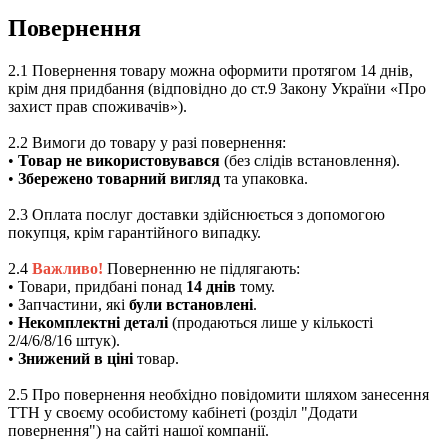
Повернення
2.1 Повернення товару можна оформити протягом 14 днів,
крім дня придбання (відповідно до ст.9 Закону України «Про
захист прав споживачів»).
2.2 Вимоги до товару у разі повернення:
•
Товар не використовувався
(без слідів встановлення).
•
Збережено товарний вигляд
та упаковка.
2.3 Оплата послуг доставки здійснюється з допомогою
покупця, крім гарантійного випадку.
2.4
Важливо!
Поверненню не підлягають:
• Товари, придбані понад
14 днів
тому.
• Запчастини, які
були встановлені
.
•
Некомплектні деталі
(продаються лише у кількості
2/4/6/8/16 штук).
•
Знижений в ціні
товар.
2.5 Про повернення необхідно повідомити шляхом занесення
ТТН у своєму особистому кабінеті (розділ "Додати
повернення") на сайті нашої компанії.