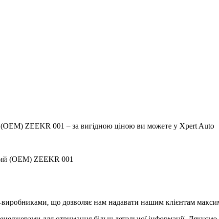
 (OEM) ZEEKR 001 – за вигідною ціною ви можете у Xpert Auto
авий (OEM) ZEEKR 001
-виробниками, що дозволяє нам надавати нашим клієнтам максим
менеджерами для отримання більш детальної інформації. Дякуємо 