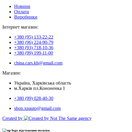
Новини
Оплата
Виробники
Інтернет магазин:
+380 (95) 133-22-22
+380 (96) 224-90-79
+380 (93) 718-10-36
+380 (99) 199-11-00
china.cars.kh@gmail.com
Магазин:
Україна, Харківська область
м.Харків пл.Кононенка 1
+380 (99) 028-40-30
shop.xpauto@gmail.com
Created by
відстеження посилок