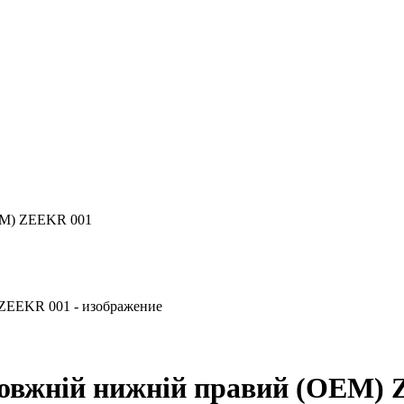
OEM) ZEEKR 001
одовжній нижній правий (OEM)