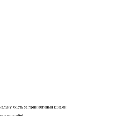
альну якість за прийнятними цінами.
за ваш вибір!