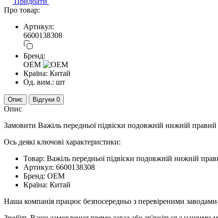
Придбати
Про товар:
Артикул:
6600138308
Бренд:
OEM
Країна:
Китай
Од. вим.:
шт
Опис
Відгуки
0
Опис
Замовити Важіль передньої підвіски подовжній нижній правий
Ось деякі ключові характеристики:
Товар: Важіль передньої підвіски подовжній нижній пр
Артикул: 6600138308
Бренд: OEM
Країна: Китай
Наша компанія працює безпосередньо з перевіреними заводами
Зробіть Ваше замовлення прямо зараз або зв'яжіться з нашими 