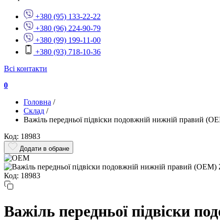
+380 (95) 133-22-22
+380 (96) 224-90-79
+380 (99) 199-11-00
+380 (93) 718-10-36
Всі контакти
0
Головна
/
Склад
/
Важіль передньої підвіски подовжній нижній правий (
Код: 18983
Додати в обране
Код: 18983
Важіль передньої підвіски п