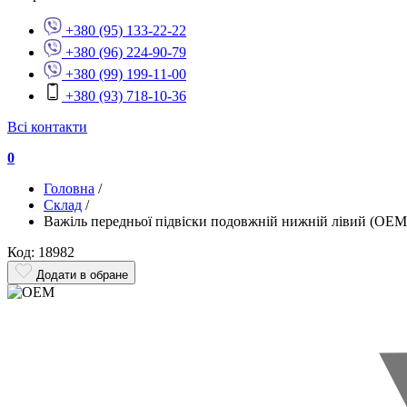
+380 (95) 133-22-22
+380 (96) 224-90-79
+380 (99) 199-11-00
+380 (93) 718-10-36
Всі контакти
0
Головна
/
Склад
/
Важіль передньої підвіски подовжній нижній лівий (OE
Код: 18982
Додати в обране