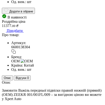
Од. вим.:
шт
Додати в обране
В наявності
Роздрібна ціна
11377.
₴
00
Придбати
Про товар:
Артикул:
6600138304
Бренд:
OEM
Країна:
Китай
Од. вим.:
шт
Опис
Відгуки
0
Опис
Замовити Важіль передньої підвіски правий нижній (прямий)
(OEM) ZEEKR 001/001FL/009 – за вигідною ціною ви можете
у Xpert Auto