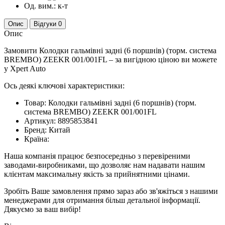
Од. вим.:
к-т
Опис
Відгуки
0
Опис
Замовити Колодки гальмівні задні (6 поршнів) (торм. система
BREMBO) ZEEKR 001/001FL – за вигідною ціною ви можете
у Xpert Auto
Ось деякі ключові характеристики:
Товар: Колодки гальмівні задні (6 поршнів) (торм.
система BREMBO) ZEEKR 001/001FL
Артикул: 8895853841
Бренд: Китай
Країна:
Наша компанія працює безпосередньо з перевіреними
заводами-виробниками, що дозволяє нам надавати нашим
клієнтам максимальну якість за прийнятними цінами.
Зробіть Ваше замовлення прямо зараз або зв'яжіться з нашими
менеджерами для отримання більш детальної інформації.
Дякуємо за ваш вибір!