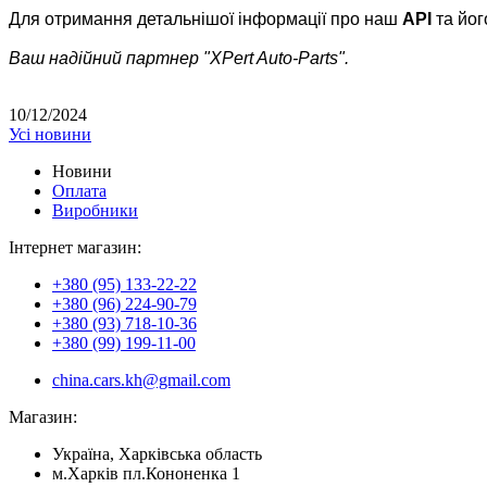
Для отримання детальнішої інформації про наш
API
та йог
Ваш надійний партнер "XPert Auto-Parts".
10/12/2024
Усі новини
Новини
Оплата
Виробники
Інтернет магазин:
+380 (95) 133-22-22
+380 (96) 224-90-79
+380 (93) 718-10-36
+380 (99) 199-11-00
china.cars.kh@gmail.com
Магазин:
Україна, Харківська область
м.Харків пл.Кононенка 1