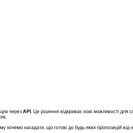
ацію через
API
. Це рішення відкриває нові можливості для с
ів.
му хочемо нагадати, що готові до будь-яких пропозицій від н