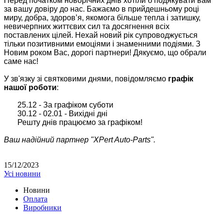
Перед початком новорічних днів хотіли б подякувати вам
за вашу довіру до нас. Бажаємо в прийдешньому році
миру, добра, здоров’я, якомога більше тепла і затишку,
невичерпних життєвих сил та досягнення всіх
поставлених цілей. Нехай новий рік супроводжується
тільки позитивними емоціями і знаменними подіями. З
Новим роком Вас, дорогі партнери! Дякуємо, що обрали
саме нас!
У зв'язку зі святковими днями, повідомляємо
графік
нашої роботи
:
25.12 - За графіком суботи
30.12 - 02.01 - Вихідні дні
Решту днів працюємо за графіком!
Ваш надійний партнер "XPert Auto-Parts".
15/12/2023
Усі новини
Новини
Оплата
Виробники