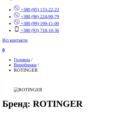
+380 (95) 133-22-22
+380 (96) 224-90-79
+380 (99) 199-11-00
+380 (93) 718-10-36
Всі контакти
0
Головна
/
Виробники
/
ROTINGER
Бренд: ROTINGER