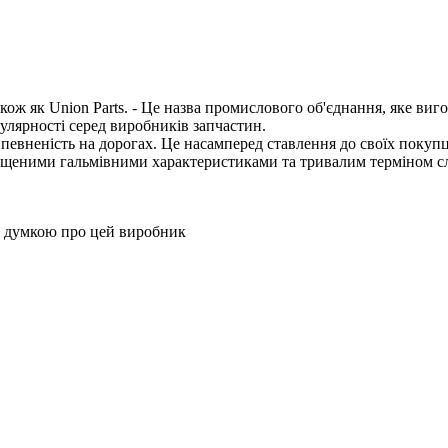
акож як Union Parts. - Це назва промислового об'єднання, яке виго
улярності серед виробників запчастин.
евненість на дорогах. Це насамперед ставлення до своїх покупці
ащеними гальмівними характеристиками та тривалим терміном сл
ю думкою про цей виробник