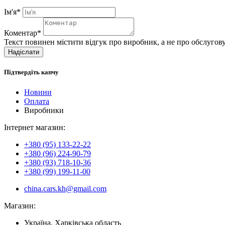
Ім'я*
Коментар*
Текст повинен містити відгук про виробник, а не про обслугов
Надіслати
Підтвердіть капчу
Новини
Оплата
Виробники
Інтернет магазин:
+380 (95) 133-22-22
+380 (96) 224-90-79
+380 (93) 718-10-36
+380 (99) 199-11-00
china.cars.kh@gmail.com
Магазин:
Україна, Харківська область