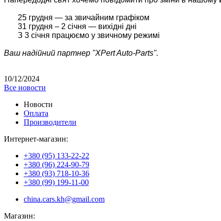
25 грудня — за звичайним графіком
31 грудня – 2 січня — вихідні дні
З 3 січня працюємо у звичному режимі
Ваш надійний партнер "XPert Auto-Parts".
10/12/2024
Все новости
Новости
Оплата
Производители
Интернет-магазин:
+380 (95) 133-22-22
+380 (96) 224-90-79
+380 (93) 718-10-36
+380 (99) 199-11-00
china.cars.kh@gmail.com
Магазин: