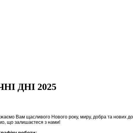
НІ ДНІ 2025
ажаємо
Вам
щасливого Нового року, миру, добра та нових до
мо
, що залишаєтеся з нами!
графіку роботи: