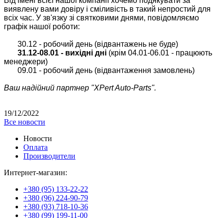
Від імені всієї нашої компанії хочемо подякувати за
виявлену вами довіру і сміливість в такий непростий для
всіх час. У зв'язку зі святковими днями, повідомляємо
графік нашої роботи:
30.12 - робочий день (відвантажень не буде)
31.12-08.01 - вихідні дні
(крім 04.01-06.01 - працюють
менеджери)
09.01 - робочий день (відвантаження замовлень)
Ваш надійний партнер "XPert Auto-Parts".
19/12/2022
Все новости
Новости
Оплата
Производители
Интернет-магазин:
+380 (95) 133-22-22
+380 (96) 224-90-79
+380 (93) 718-10-36
+380 (99) 199-11-00