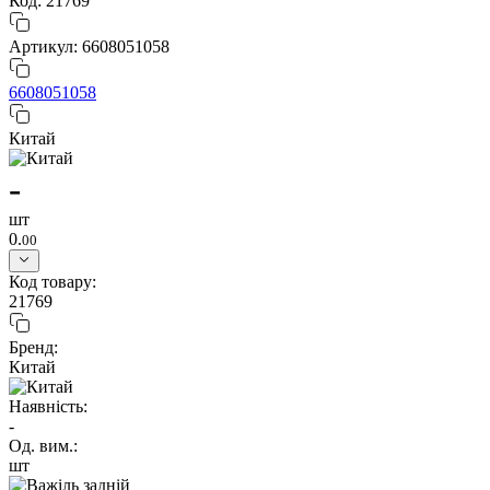
Код: 21769
Артикул: 6608051058
6608051058
Китай
-
шт
0.
00
Код товару:
21769
Бренд:
Китай
Наявність:
-
Од. вим.:
шт