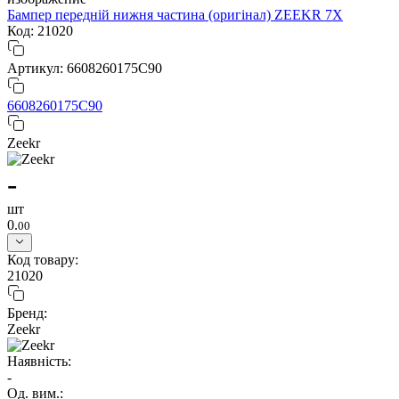
Бампер передній нижня частина (оригінал) ZEEKR 7X
Код: 21020
Артикул: 6608260175C90
6608260175C90
Zeekr
-
шт
0.
00
Код товару:
21020
Бренд:
Zeekr
Наявність:
-
Од. вим.: