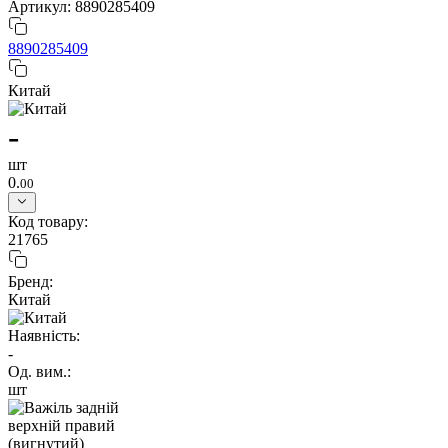
Артикул: 8890285409
8890285409
Китай
-
шт
0.
00
Код товару:
21765
Бренд:
Китай
Наявність:
-
Од. вим.:
шт