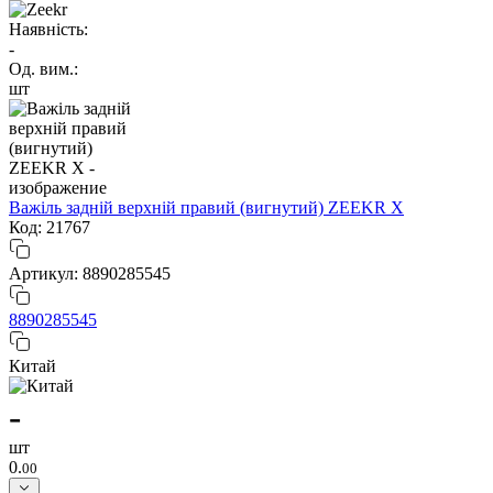
Наявність:
-
Од. вим.:
шт
Важіль задній верхній правий (вигнутий) ZEEKR X
Код: 21767
Артикул: 8890285545
8890285545
Китай
-
шт
0.
00