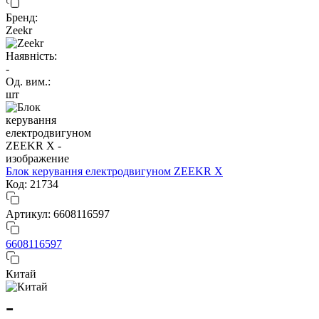
Бренд:
Zeekr
Наявність:
-
Од. вим.:
шт
Блок керування електродвигуном ZEEKR X
Код: 21734
Артикул: 6608116597
6608116597
Китай
-