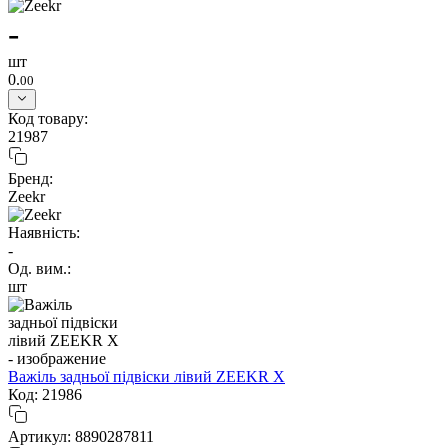
-
шт
0.
00
Код товару:
21987
Бренд:
Zeekr
Наявність:
-
Од. вим.:
шт
Важіль задньої підвіски лівий ZEEKR X
Код: 21986
Артикул: 8890287811