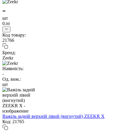
-
шт
0.
00
Код товару:
21766
Бренд:
Zeekr
Наявність:
-
Од. вим.:
шт
Важіль задній верхній лівий (вигнутий) ZEEKR X
Код: 21765