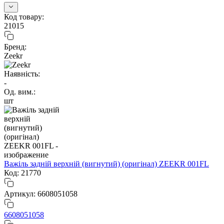
Код товару:
21015
Бренд:
Zeekr
Наявність:
-
Од. вим.:
шт
Важіль задній верхній (вигнутий) (оригінал) ZEEKR 001FL
Код: 21770
Артикул: 6608051058
6608051058