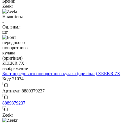
Бренд:
Zeekr
Наявність:
-
Од. вим.:
шт
Болт переднього поворотного кулака (оригінал) ZEEKR 7X
Код: 21034
Артикул: 8889379237
8889379237
Zeekr
-