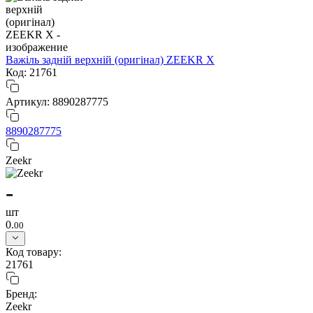
Важіль задній верхній (оригінал) ZEEKR X
Код: 21761
Артикул: 8890287775
8890287775
Zeekr
-
шт
0.
00
Код товару:
21761
Бренд:
Zeekr