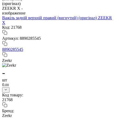
Важіль задній верхній правий (вигнутий) (оригінал) ZEEKR
X
Код: 21768
Артикул: 8890285545
8890285545
Zeekr
-
шт
0.
00
Код товару:
21768
Бренд:
Zeekr