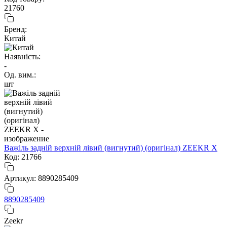
21760
Бренд:
Китай
Наявність:
-
Од. вим.:
шт
Важіль задній верхній лівий (вигнутий) (оригінал) ZEEKR X
Код: 21766
Артикул: 8890285409
8890285409
Zeekr