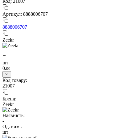
Код: 21007
Артикул: 8888006707
8888006707
Zeekr
-
шт
0.
00
Код товару:
21007
Бренд:
Zeekr
Наявність:
-
Од. вим.:
шт