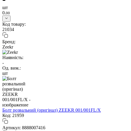
шт
0.
00
Код товару:
21034
Бренд:
Zeekr
Наявність:
-
Од. вим.:
шт
Болт розвальний (оригінал) ZEEKR 001/001FL/X
Код: 21959
Артикул: 8888007416