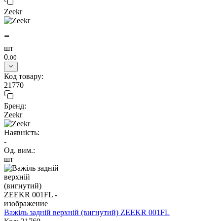
Zeekr
-
шт
0.
00
Код товару:
21770
Бренд:
Zeekr
Наявність:
-
Од. вим.:
шт
Важіль задній верхній (вигнутий) ZEEKR 001FL