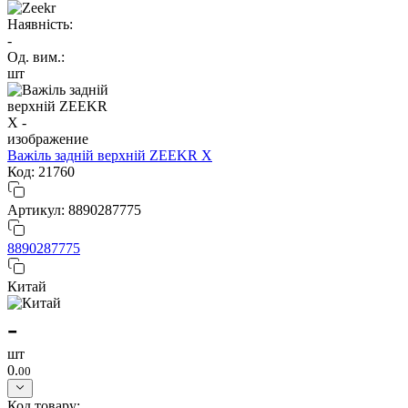
Наявність:
-
Од. вим.:
шт
Важіль задній верхній ZEEKR X
Код: 21760
Артикул: 8890287775
8890287775
Китай
-
шт
0.
00
Код товару: