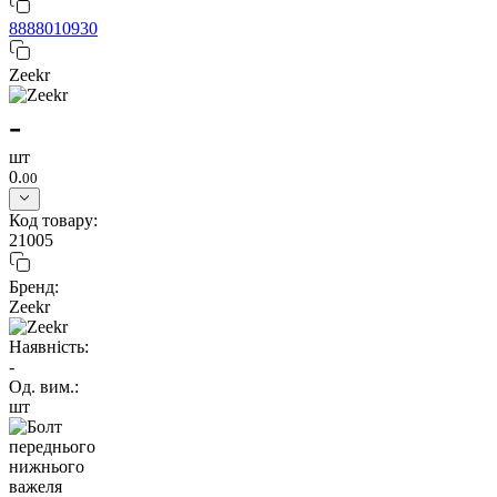
8888010930
Zeekr
-
шт
0.
00
Код товару:
21005
Бренд:
Zeekr
Наявність:
-
Од. вим.:
шт