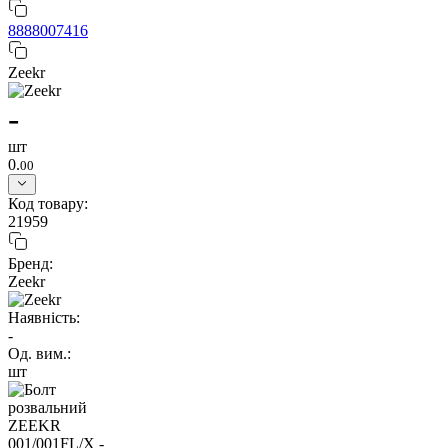
8888007416
Zeekr
-
шт
0.
00
Код товару:
21959
Бренд:
Zeekr
Наявність:
-
Од. вим.:
шт