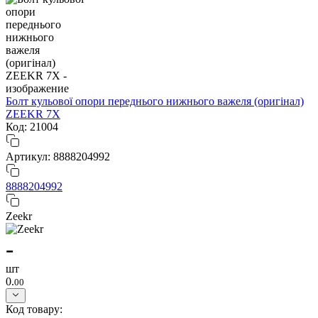
Болт кульової опори переднього нижнього важеля (оригінал)
ZEEKR 7X
Код: 21004
Артикул: 8888204992
8888204992
Zeekr
-
шт
0.
00
Код товару: