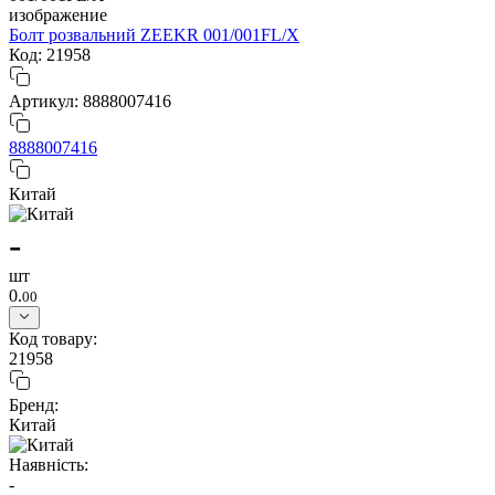
Болт розвальний ZEEKR 001/001FL/X
Код: 21958
Артикул: 8888007416
8888007416
Китай
-
шт
0.
00
Код товару:
21958
Бренд:
Китай
Наявність:
-