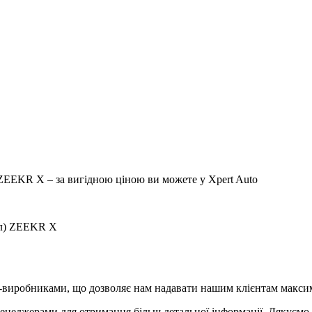
) ZEEKR X – за вигідною ціною ви можете у Xpert Auto
нал) ZEEKR X
-виробниками, що дозволяє нам надавати нашим клієнтам максим
менеджерами для отримання більш детальної інформації. Дякуємо 