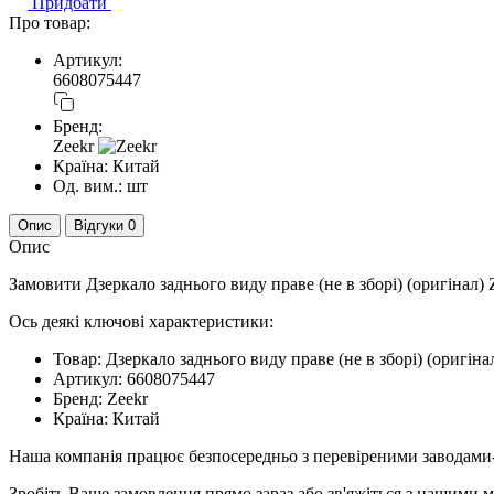
Придбати
Про товар:
Артикул:
6608075447
Бренд:
Zeekr
Країна:
Китай
Од. вим.:
шт
Опис
Відгуки
0
Опис
Замовити Дзеркало заднього виду праве (не в зборі) (оригінал
Ось деякі ключові характеристики:
Товар: Дзеркало заднього виду праве (не в зборі) (оригі
Артикул: 6608075447
Бренд: Zeekr
Країна: Китай
Наша компанія працює безпосередньо з перевіреними заводами
Зробіть Ваше замовлення прямо зараз або зв'яжіться з нашими 