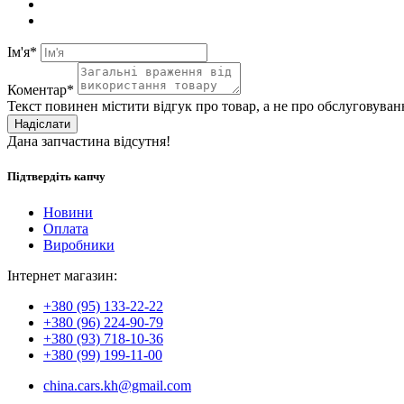
Ім'я*
Коментар*
Текст повинен містити відгук про товар, а не про обслуговуван
Надіслати
Дана запчастина відсутня!
Підтвердіть капчу
Новини
Оплата
Виробники
Інтернет магазин:
+380 (95) 133-22-22
+380 (96) 224-90-79
+380 (93) 718-10-36
+380 (99) 199-11-00
china.cars.kh@gmail.com