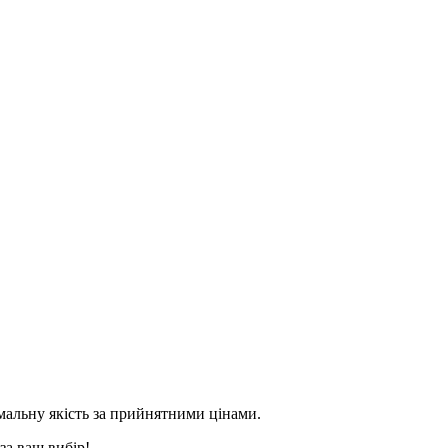
альну якість за прийнятними цінами.
за ваш вибір!